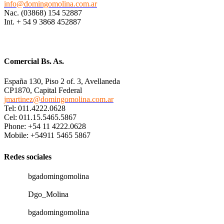
info@domingomolina.com.ar
Nac. (03868) 154 52887
Int. + 54 9 3868 452887
Comercial Bs. As.
España 130, Piso 2 of. 3, Avellaneda
CP1870, Capital Federal
jmartinez@domingomolina.com.ar
Tel: 011.4222.0628
Cel: 011.15.5465.5867
Phone: +54 11 4222.0628
Mobile: +54911 5465 5867
Redes sociales
bgadomingomolina
Dgo_Molina
bgadomingomolina