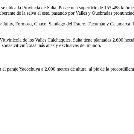
bica la Provincia de Salta. Posee una superficie de 155.488 kilómetro
xuberante de la selva al este, pasando por Valles y Quebradas pronunciad
s: Jujuy, Formosa, Chaco, Santiago del Estero, Tucumán y Catamarca. Por
Vitivinícola de los Valles Calchaquíes. Salta tiene plantadas 2.600 hectár
s zonas vitivinícolas más altas y exclusivas del mundo.
 paraje Yacochuya a 2.000 metros de altura, al pie de la precordillera