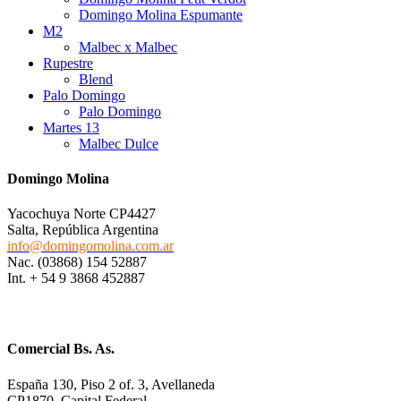
Domingo Molina Espumante
M2
Malbec x Malbec
Rupestre
Blend
Palo Domingo
Palo Domingo
Martes 13
Malbec Dulce
Domingo Molina
Yacochuya Norte CP4427
Salta, República Argentina
info@domingomolina.com.ar
Nac. (03868) 154 52887
Int. + 54 9 3868 452887
Comercial Bs. As.
España 130, Piso 2 of. 3, Avellaneda
CP1870, Capital Federal