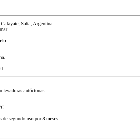
Cafayate, Salta, Argentina
 mar
elo
ha.
il
on levaduras autóctonas
 ºC
s de segundo uso por 8 meses