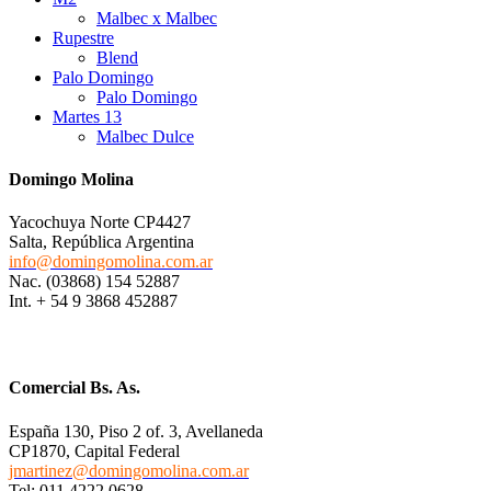
Malbec x Malbec
Rupestre
Blend
Palo Domingo
Palo Domingo
Martes 13
Malbec Dulce
Domingo Molina
Yacochuya Norte CP4427
Salta, República Argentina
info@domingomolina.com.ar
Nac. (03868) 154 52887
Int. + 54 9 3868 452887
Comercial Bs. As.
España 130, Piso 2 of. 3, Avellaneda
CP1870, Capital Federal
jmartinez@domingomolina.com.ar
Tel: 011.4222.0628