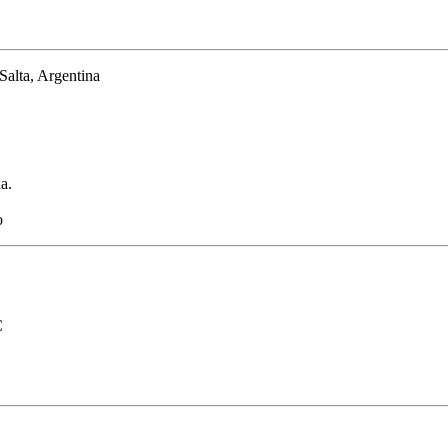
Salta, Argentina
a.
o
C