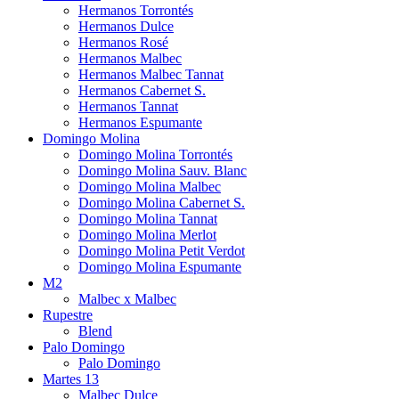
Hermanos Torrontés
Hermanos Dulce
Hermanos Rosé
Hermanos Malbec
Hermanos Malbec Tannat
Hermanos Cabernet S.
Hermanos Tannat
Hermanos Espumante
Domingo Molina
Domingo Molina Torrontés
Domingo Molina Sauv. Blanc
Domingo Molina Malbec
Domingo Molina Cabernet S.
Domingo Molina Tannat
Domingo Molina Merlot
Domingo Molina Petit Verdot
Domingo Molina Espumante
M2
Malbec x Malbec
Rupestre
Blend
Palo Domingo
Palo Domingo
Martes 13
Malbec Dulce